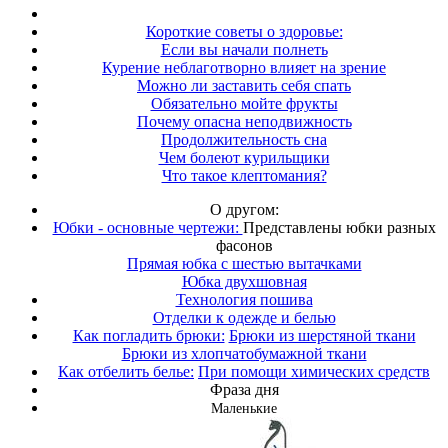
Короткие советы о здоровье:
Если вы начали полнеть
Курение неблаготворно влияет на зрение
Можно ли заставить себя спать
Обязательно мойте фрукты
Почему опасна неподвижность
Продолжительность сна
Чем болеют курильщики
Что такое клептомания?
О другом:
Юбки - основные чертежи:
Представлены юбки разных
фасонов
Прямая юбка с шестью вытачками
Юбка двухшовная
Технология пошива
Отделки к одежде и белью
Как погладить брюки:
Брюки из шерстяной ткани
Брюки из хлопчатобумажной ткани
Как отбелить белье:
При помощи химических средств
Фраза дня
Маленькие