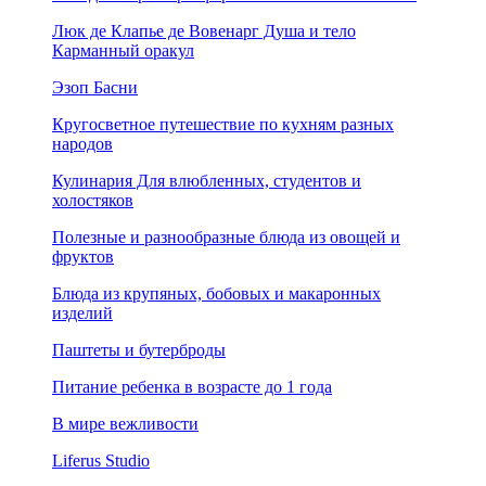
Люк де Клапье де Вовенарг Душа и тело
Карманный оракул
Эзоп Басни
Кругосветное путешествие по кухням разных
народов
Кулинария Для влюбленных, студентов и
холостяков
Полезные и разнообразные блюда из овощей и
фруктов
Блюда из крупяных, бобовых и макаронных
изделий
Паштеты и бутерброды
Питание ребенка в возрасте до 1 года
В мире вежливости
Liferus Studio