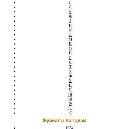
Г
Д
Е
Ж
З
И
К
Л
М
Н
О
П
Р
С
Т
У
Ф
Х
Ц
Ч
Ш
Щ
Э
Ю
Я
Журналы по годам
1984
|