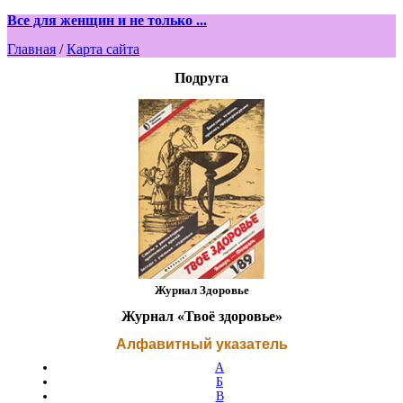
Все для женщин и не только ...
Главная
/
Карта сайта
Подруга
Журнал Здоровье
Журнал «Твоё здоровье»
Алфавитный указатель
А
Б
В