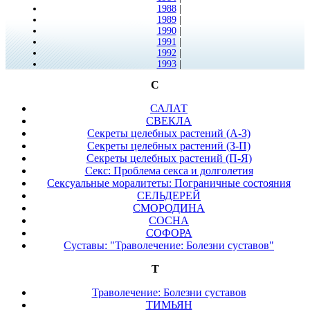
1988
|
1989
|
1990
|
1991
|
1992
|
1993
|
С
САЛАТ
СВЕКЛА
Секреты целебных растений (А-З)
Секреты целебных растений (З-П)
Секреты целебных растений (П-Я)
Секс: Проблема секса и долголетия
Сексуальные моралитеты: Пограничные состояния
СЕЛЬДЕРЕЙ
СМОРОДИНА
СОСНА
СОФОРА
Суставы: "Траволечение: Болезни суставов"
Т
Траволечение: Болезни суставов
ТИМЬЯН