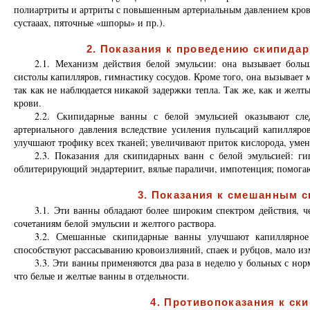
полиартриты и артриты с повышенным артериальным давлением крови
сустааах, пяточные «шпоры» и пр.).
2. Показания к проведению скипида
2.1. Механизм действия белой эмульсии: она вызывает боль
систолы капилляров, гимнастику сосудов. Кроме того, она вызывает 
так как не наблюдается никакой задержки тепла. Так же, как и желт
крови.
2.2. Скипидарные ванны с белой эмульсией оказывают сл
артериального давления вследствие усиления пульсаций капилляр
улучшают трофику всех тканей; увеличивают приток кислорода, уме
2.3. Показания для скипидарных ванн с белой эмульсией: г
облитерирующий эндартериит, вялые параличи, импотенция; помогаю
3. Показания к смешанным 
3.1. Эти ванны обладают более широким спектром действия, ч
сочетаниям белой эмульсии и желтого раствора.
3.2. Смешанные скипидарные ванны улучшают капиллярное 
способствуют рассасыванию кровоизлияний, спаек и рубцов, мало из
3.3. Эти ванны применяются два раза в неделю у больных с но
что белые и желтые ванны в отдельности.
4. Противопоказания к с