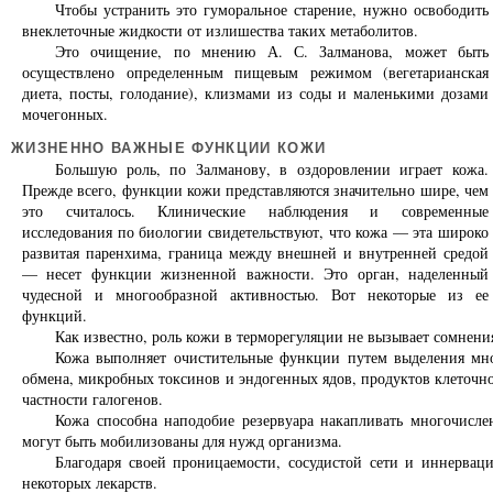
Чтобы устранить это гуморальное старение, нужно освободить
внеклеточные жидкости от излишества таких метаболитов.
Это очищение, по мнению А. С. Залманова, может быть
осуществлено определенным пищевым режимом (вегетарианская
диета, посты, голодание), клизмами из соды и маленькими дозами
мочегонных.
ЖИЗНЕННО ВАЖНЫЕ ФУНКЦИИ КОЖИ
Большую роль, по Залманову, в оздоровлении играет кожа.
Прежде всего, функции кожи представляются значительно шире, чем
это считалось. Клинические наблюдения и современные
исследования по биологии свидетельствуют, что кожа — эта широко
развитая паренхима, граница между внешней и внутренней средой
— несет функции жизненной важности. Это орган, наделенный
чудесной и многообразной активностью. Вот некоторые из ее
функций.
Как известно, роль кожи в терморегуляции не вызывает сомнени
Кожа выполняет очистительные функции путем выделения мно
обмена, микробных токсинов и эндогенных ядов, продуктов клеточно
частности галогенов.
Кожа способна наподобие резервуара накапливать многочисле
могут быть мобилизованы для нужд организма.
Благодаря своей проницаемости, сосудистой сети и иннервац
некоторых лекарств.