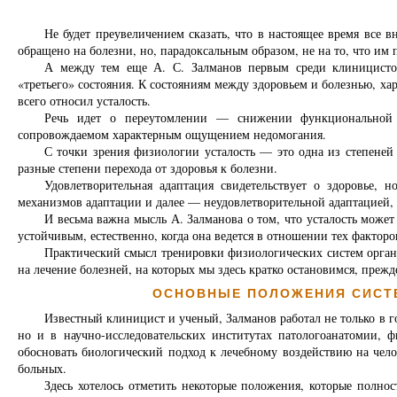
Не будет преувеличением сказать, что в настоящее время все 
обращено на болезни, но, парадоксальным образом, не на то, что им 
А между тем еще А. С. Залманов первым среди клиницисто
«третьего» состояния. К состояниям между здоровьем и болезнью, ха
всего относил усталость.
Речь идет о переутомлении — снижении функциональной 
сопровождаемом характерным ощущением недомогания.
С точки зрения физиологии усталость — это одна из степеней 
разные степени перехода от здоровья к болезни.
Удовлетворительная адаптация свидетельствует о здоровье, 
механизмов адаптации и далее — неудовлетворительной адаптацией, 
И весьма важна мысль А. Залманова о том, что усталость може
устойчивым, естественно, когда она ведется в отношении тех факто
Практический смысл тренировки физиологических систем органи
на лечение болезней, на которых мы здесь кратко остановимся, прежд
ОСНОВНЫЕ ПОЛОЖЕНИЯ СИСТЕ
Известный клиницист и ученый, Залманов работал не только в г
но и в научно-исследовательских институтах патологоанатомии,
обосновать биологический подход к лечебному воздействию на чел
больных.
Здесь хотелось отметить некоторые положения, которые полн