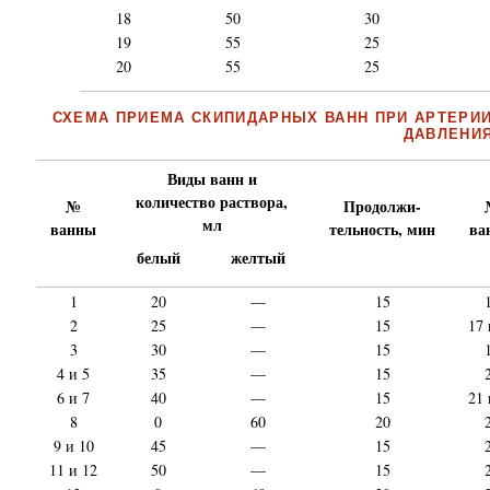
18
50
30
19
55
25
20
55
25
СХЕМА ПРИЕМА СКИПИДАРНЫХ ВАНН ПРИ АРТЕРИ
ДАВЛЕНИ
Виды ванн и
количество раствора,
№
Продолжи-
мл
ванны
тельность, мин
ва
белый
желтый
1
20
—
15
2
25
—
15
17 
3
30
—
15
4 и 5
35
—
15
6 и 7
40
—
15
21 
8
0
60
20
9 и 10
45
—
15
11 и 12
50
—
15