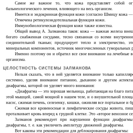
Самое же важное то, что кожа представляет собой ог
бальнеологического лечения, влияющего на весь организм.
Имеется и эндокринная функция кожи (согласно Шмицу кожа — 
Отмечена ретикулоэндотелиальная функция кожи.
Иммунобиологическая функция кожи также известна.
Общий вывод А. Залманова таков: кожа — важная железа внеш
богато снабженная сосудами, тесно связанная со всеми внутрен
соединительной тканью; продуцирует тепло и электричество, э
минеральных компонентов, источник многочисленных гуморальных 
Именно поэтому он и обратил все свое внимание на лечебные во
организма.
ЦЕЛОСТНОСТЬ СИСТЕМЫ ЗАЛМАНОВА
Нельзя сказать, что в ней уделяется внимание только капилл
системно, уделяя внимание питанию, дыханию и другим аспекта
диафрагмы, которой он уделяет много внимания:
«Диафрагма — это хорошая мельница, работающая на благо пита
этой мышцей, самой мощной в нашем теле, и о внушительной площад
насос, сжимая печень, селезенку, кишки, оживляя все портальное и
Сжимая все кровеносные и лимфатические сосуды живота, пише
проталкивает кровь вперед к грудной клетке. Это «второе венозное се
Залманов рекомендует при нарушении функции диафрагмы 
диафрагмы, т. е. как увеличить амплитуду движений диафрагмы.
Вот каковы эти рекомендации для деблокирования диафрагмы: