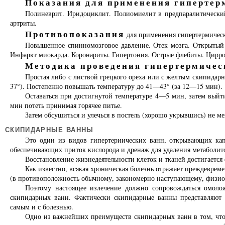
Показания для применения гипертер
Полиневрит. Иридоциклит. Полиомиелит в предпаралитически
артриты.
Противопоказания
для применения гипертермическ
Повышенное спинномозговое давление. Отек мозга. Открытый
Инфаркт миокарда. Коронариты. Гипертония. Острые флебиты. Цирро
Методика проведения гипертермичес
Простая либо с листвой грецкого ореха или с желтым скипидарн
37°). Постепенно повышать температуру до 41—43° (за 12—15 мин).
Оставаться при достигнутой температуре 4—5 мин, затем выйт
мин потеть принимая горячее питье.
Затем обсушиться и улечься в постель (хорошо укрывшись) не мен
СКИПИДАРНЫЕ ВАННЫ
Это один из видов гипертериических ванн, открывающих кап
обеспечивающих приток кислорода и дренаж для удаления метаболит
Восстановление жизнедеятельности клеток и тканей достигается
Как известно, всякая хроническая болезнь отражает преждевремен
(в противоположность обычному, закономерно наступающему, физио
Поэтому настоящее излечение должно сопровождаться омоло
скипидарных ванн. Фактически скипидарные ванны представляют с
самым и с болезнью.
Одно из важнейших преимуществ скипидарных ванн в том, что