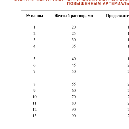
ПОВЫШЕННЫМ АРТЕРИАЛЬ
№ ванны
Желтый раствор, мл
Продолжите
1
20
2
25
3
30
4
35
5
40
6
45
7
50
8
55
9
60
10
70
11
80
12
90
13
90