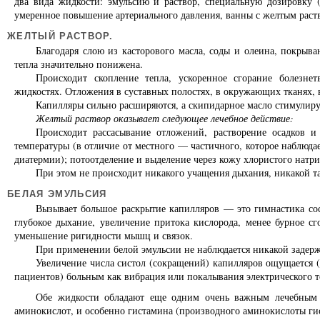
два вида жидкости: эмульсию и раствор, специальную дозировку
умеренное повышение артериального давления, ванны с желтым раст
ЖЕЛТЫЙ РАСТВОР.
Благодаря слою из касторового масла, соды и олеина, покрыв
тепла значительно понижена.
Происходит скопление тепла, ускоренное сгорание болезне
жидкостях. Отложения в суставных полостях, в окружающих тканях, 
Капилляры сильно расширяются, а скипидарное масло стимулируе
Желтый раствор оказывает следующее лечебное действие:
Происходит рассасывание отложений, растворение осадков и
температуры (в отличие от местного — частичного, которое наблюд
диатермии); потоотделение и выделение через кожу хлористого натр
При этом не происходит никакого учащения дыхания, никакой т
БЕЛАЯ ЭМУЛЬСИЯ
Вызывает большое раскрытие капилляров — это гимнастика сос
глубокое дыхание, увеличение притока кислорода, менее бурное с
уменьшение ригидности мышц и связок.
При применении белой эмульсии не наблюдается никакой задерж
Увеличение числа систол (сокращений) капилляров ощущается 
пациентов) больным как вибрация или покалывания электрического то
Обе жидкости обладают еще одним очень важным лечебным 
аминокислот, и особенно гистамина (производного аминокислоты ги