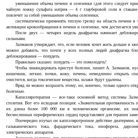
уменьшение объема печени и селезенки (для этого следует приня
чайную ложку сульфата натрия — 4 г глауберовой соли в стакан
повлечет за собой уменьшение объема селезенки;
систематически применять теплую грелку на область печени в 
активации кровообращения в печени и селезенке, чем достигается у
После двух — четырех недель диафрагма начинает деблокиро
сильными.
Залманов утверждает, что, если человек хочет жить дольше и хв
можно добавить, что почти у всех полных людей диафрагма бло
деблокирования — похудеть.
Правильно сказано: похудеть — это помолодеть!
Чтобы ликвидировать приступ болезни, пишет А. Залманов, ну
кишечник, легкие, почки, кожу, печень; немедленно открыть сп
очистится, когда токсические вещества, шлаки будут удалены.
Вряд ли можно возразить этому, но, конечно, только одного отк
болезнью.
Капилляротерапия — все-таки основной метод системы Залм
столетия. Вот его исходная позиция: «Значительная протяженность 
их длина более 100 000 км в человеческом организме, их зна
бесчисленных периферических сердец представляют для терапии зам
Поочередно изучал он капплляротропное действие диатермии, 
гальванического тока, фарадического тока, инофореза, дарсо
электрических аппаратов.
Залманов выяснил, что применение электричества производит д