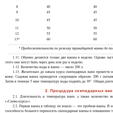
8
40
40
9
45
45
10
45
45
11
50
50
12
55
55
13*
60
60
* Продолжительность по режиму тринадцатой ванны до пол
1.11. Обычно делаются только две ванны в неделю. Однако част
этого они могут быть через день или раз в неделю.
1.12. Количество воды в ванне — около 200 л.
1.13. Желательно до начала курса скипидарных ванн провести 
кожи. Содовая ванна проводится следующим образом: 200 г питьево
Затем в течение 5 мин температуру воды поднять до 39°. Общая длит
2. Процедура скипидарных ва
2.1. Длительность и температура ванн, а также количество 
(«Схема курса»).
2.2. Первая ванна в таблицу не вошла — это пробная ванна. В не
способность больного переносить скипидарные ванны и повышение т