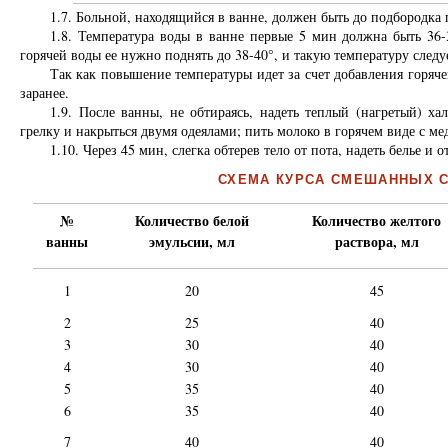
1.7. Больной, находящийся в ванне, должен быть до подбородка
1.8. Температура воды в ванне первые 5 мин должна быть 36-
горячей воды ее нужно поднять до 38-40°, и такую температуру след
Так как повышение температуры идет за счет добавления горяче
заранее.
1.9. После ванны, не обтираясь, надеть теплый (нагретый) ха
грелку и накрыться двумя одеялами; пить молоко в горячем виде с ме
1.10. Через 45 мин, слегка обтерев тело от пота, надеть белье и 
СХЕМА КУРСА СМЕШАННЫХ 
№
Количество белой
Количество желтого
ванны
эмульсии, мл
раствора, мл
1
20
45
2
25
40
3
30
40
4
30
40
5
35
40
6
35
40
7
40
40