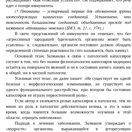
идет о потере иммунитета.
(* Птомаины — устаревший термин для обозначения группы
азотсодержащих химических соединений. Установлено, что
токсичность большинства соединений, объединенных прежде под
названием «птомаины» невелика (БМЭ, т. 21, с. 378).)
В свете представлений об иммунитете он отмечает, что без
«агрессивных зародышей бдительность организма может быть
усыплена» и, следовательно, организм постоянно должен обладать
определенной степенью реактивности (что называется, быть начеку).
Основной тезис Залманова в связи с патологией капилляров
состоит в том, что без знания физиопатологии капилляров медицина
остается на поверхности явлений и не в состоянии ничего понять ни
в общей, ни в частной патологии.
Усиливая этот тезис, он далее пишет: «Не существует ни одной
болезни с морфологическими изменениями, не существует ни
одного функционального расстройства, при котором бы состояние
капилляров не играло первостепенной роли».
Если автор и увлекается ролью капилляров в патологии, тем не
менее их роль в патологии действительно велика, и это в наше
время, когда имеются большие возможности изучения в этой
области, отрицать невозможно.
Подходя к лечению заболевании, Залманов утверждает о
«мудрости» организма, выражающейся в ауторегуляции